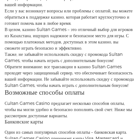
вашей информации.
Если у вас возникнут вопросы или проблемы с оплатой, вы можете
обратиться к поддержке казино, которая работает круглосуточно и
готовит помочь вам в любое время.
В целом, казино Sultan Games – это отличный выбор для игроков
из Казахстана, ищущих надежное и безопасное место для игры. С
помощью платежных методов, доступных в этом казино, вы
сможете играть безопасно и эффективно.
Также, не забывайте использовать скидку с промокода Sultan
Games, чтобы начать играть с дополнительным бонусом!
Обратите внимание: все транзакции в казино Sultan Games
проходят через защищенный сервер, что обеспечивает безопасность
вашей информации. Не забывайте использовать скидку с промокода
Sultan Games, чтобы начать играть с дополнительным бонусом!
Возможные способы оплаты
Сultan Games Casino предлагает несколько способов оплаты,
чтобы вы могли удобно и безопасно пополнять свой счет. Ниже мы
рассмотрим доступные варианты.
Банковские карты
Один из самых популярных способов оплаты – банковская карта.
Sultan Games Casino принимает карты Visa, Mastercard и