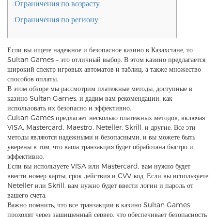
Ограничения по возрасту
Ограничения по региону
Если вы ищете надежное и безопасное казино в Казахстане, то
Sultan Games – это отличный выбор. В этом казино предлагается
широкий спектр игровых автоматов и таблиц, а также множество
способов оплаты.
В этом обзоре мы рассмотрим платежные методы, доступные в
казино Sultan Games, и дадим вам рекомендации, как
использовать их безопасно и эффективно.
Сultan Games предлагает несколько платежных методов, включая
VISA, Mastercard, Maestro, Neteller, Skrill, и другие. Все эти
методы являются надежными и безопасными, и вы можете быть
уверены в том, что ваша транзакция будет обработана быстро и
эффективно.
Если вы используете VISA или Mastercard, вам нужно будет
ввести номер карты, срок действия и CVV-код. Если вы используете
Neteller или Skrill, вам нужно будет ввести логин и пароль от
вашего счета.
Важно помнить, что все транзакции в казино Sultan Games
проходят через защищенный сервер, что обеспечивает безопасность