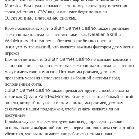
Maestro. Вам нужно только ввести номер карты, дату истечения
срока действия и CVV-код, и ваш счет будет пополнен.
Электронные платежные системы
Кроме банковских карт, Sultan Games Casino также принимает
электронные платежные системы, такие как Neteller, Skrill и
WebMoney. Эти системы обеспечивают безопасность и
anonymity транзакций, что является важным фактором для многих
игроков.
Важно отметить, что Sultan Games Casino не взимает комиссии
за пополнение счета, но некоторые электронные платежные системы
могут иметь свои комиссии. Поэтому мы рекомендуем вам
проверить условия использования выбранной системы перед
пополнением счета.
Сultan Games Casino также предлагает другие способы оплаты,
такие как Qiwi и Yandex.Money. Если у вас есть любимый способ
оплаты, который не указан в этом списке, мы рекомендуем вам
связаться с нашим поддержкой, чтобы узнать, является ли он
доступным.
В любом случае, мы рекомендуем вам всегда проверять условия
использования выбранной системы перед пополнением счета, чтобы
убедиться, что вы понимаете, как работает система и какие