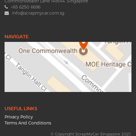
Commonwealth Lane 149544, Singapore
+65 6250 6696
info@scrapmycar.com.sg
NAVIGATE
USEFUL LINKS
Privacy Policy
Terms And Conditions
© Copyright ScrapMyCar Singapore 2021.