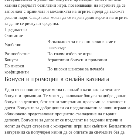
казина предлагат безплатни игри, позволяващи на играчите да се
запознаят с правилата и механиката на игрите, преди да заложат
реални пари. Също така, могат да се играят демо версии на игрите,
за да не се рискуват средства.
Предимство
Описание
Възможност за игра по всяко време и
Удобство
навсякъде
Разнообразие
По-голям избор от игри
Бонуси
Атрактивни бонуси и промоции
По-високи
По-високи шансове за печалба
коефициенти
Бонуси и промоции в онлайн казината
Едно от основните предимства на онлайн казината са техните
бонуси и промоции. Те могат да включват бонуси за добре дошли,
бонуси за депозит, безплатни завъртания, програми за лоялност и
други. Бонусите за добре дошли са предназначени за нови играчи и
обикновено представляват процентно съвпадение на първия
депозит. Бонусите за депозит се предлагат на редовни играчи и
могат да бъдат свързани с конкретни игри или събития. Безплатните
завъртания са популярен начин да се опитате да спечелите без да