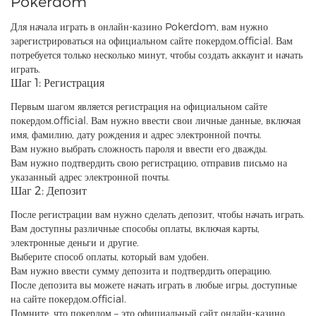
Pokerdom
Для начала играть в онлайн-казино Pokerdom, вам нужно
зарегистрироваться на официальном сайте покердом.official. Вам
потребуется только несколько минут, чтобы создать аккаунт и начать
играть.
Шаг 1: Регистрация
Первым шагом является регистрация на официальном сайте
покердом.official. Вам нужно ввести свои личные данные, включая
имя, фамилию, дату рождения и адрес электронной почты.
Вам нужно выбрать сложность пароля и ввести его дважды.
Вам нужно подтвердить свою регистрацию, отправив письмо на
указанный адрес электронной почты.
Шаг 2: Депозит
После регистрации вам нужно сделать депозит, чтобы начать играть.
Вам доступны различные способы оплаты, включая карты,
электронные деньги и другие.
Выберите способ оплаты, который вам удобен.
Вам нужно ввести сумму депозита и подтвердить операцию.
После депозита вы можете начать играть в любые игры, доступные
на сайте покердом.official.
Помните, что покердом – это официальный сайт онлайн-казино,