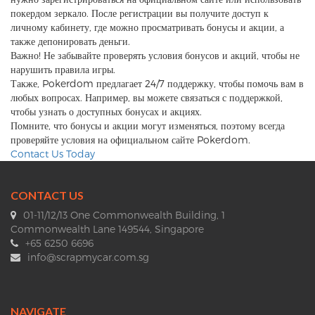
покердом зеркало. После регистрации вы получите доступ к
личному кабинету, где можно просматривать бонусы и акции, а
также депонировать деньги.
Важно! Не забывайте проверять условия бонусов и акций, чтобы не
нарушить правила игры.
Также, Pokerdom предлагает 24/7 поддержку, чтобы помочь вам в
любых вопросах. Например, вы можете связаться с поддержкой,
чтобы узнать о доступных бонусах и акциях.
Помните, что бонусы и акции могут изменяться, поэтому всегда
проверяйте условия на официальном сайте Pokerdom.
Contact Us Today
CONTACT US
01-11/12/13 One Commonwealth Building, 1
Commonwealth Lane 149544, Singapore
+65 6250 6696
info@scrapmycar.com.sg
NAVIGATE