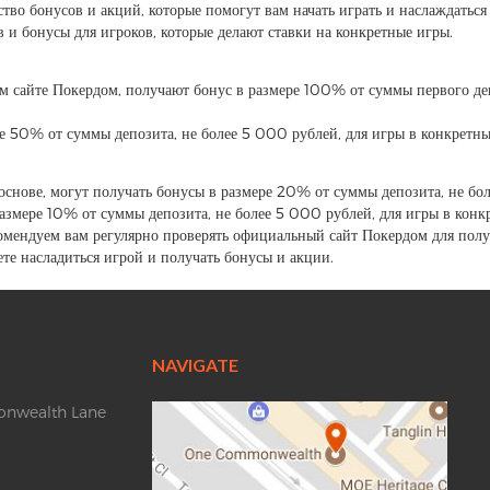
во бонусов и акций, которые помогут вам начать играть и наслаждаться
 и бонусы для игроков, которые делают ставки на конкретные игры.
м сайте Покердом, получают бонус в размере 100% от суммы первого де
е 50% от суммы депозита, не более 5 000 рублей, для игры в конкретные 
основе, могут получать бонусы в размере 20% от суммы депозита, не бо
азмере 10% от суммы депозита, не более 5 000 рублей, для игры в конкре
комендуем вам регулярно проверять официальный сайт Покердом для пол
те насладиться игрой и получать бонусы и акции.
NAVIGATE
onwealth Lane