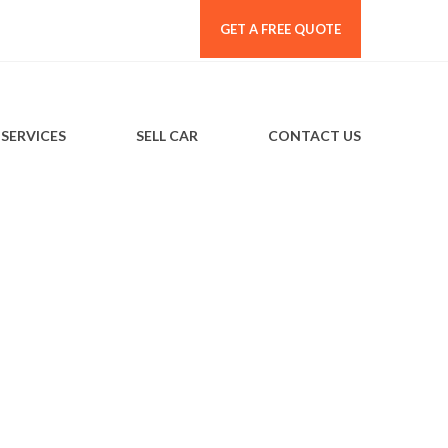
GET A FREE QUOTE
SERVICES
SELL CAR
CONTACT US