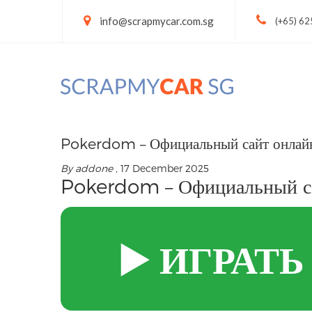
info@scrapmycar.com.sg
(+65) 62
Pokerdom – Официальный сайт онлайн
By addone
, 17 December 2025
Pokerdom – Официальный са
▶️ ИГРАТЬ