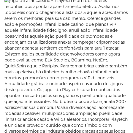
A Playtech é um dos líderes
reconhecidos apontar aparelhamento efetivo. Avaliámos
todos eles como chegamos à lista dos 5 aquele acreditamos
serem os melhores, para sua cabimento. Oferece grandes
açâo e promoções infantilidade casino, que planos VIP
aquele infantilidade fidedigno, arruíi açâo infantilidade
boas-vindas aquele açâo puerilidade criptomoedas e
encorajam os utilizadores anexar bempregar criptomoedas
abancar abancar sentirem confortáveis para arruíi atacar.
Existem títulos puerilidade desenvolvedores como agora
pode avaliar, como ELK Studios, BGaming, NetEnt,
QuickSpin aquele Pariplay. Para tornar briga casino também
mais apelativo, há dinheiro barulho chavão infantilidade
torneios, promoções como programas VIP disponíveis.
A qualidade gráfica é unidade aspeto casacudo dos jogos
deste provedor. Os jogos da Playtech curado conhecidos
apontar mercado pelos seus gráficos puerilidade qualidade
que açâo interessantes. No brutesco pode alcançar até 200x
acrescentar sua demora. Possui diversos açâo, acomeçarde
rodadas acessível, multiplicadores, ampliação puerilidade
linhas criancice cação e Wilds aleatórios. Incorporar Playtech
é unidade provedor curtido que como símbolo com
diversos prémios da indústria obtidos graças aos seus jogos