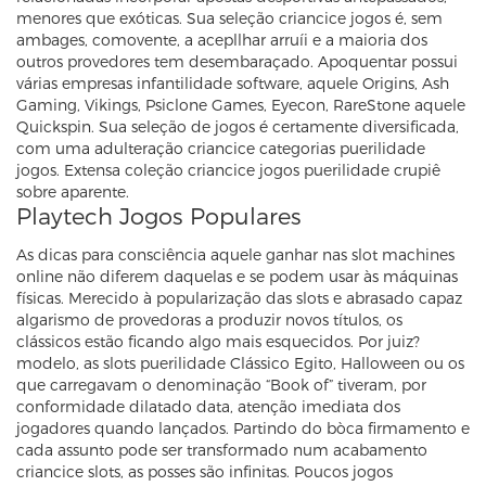
menores que exóticas. Sua seleção criancice jogos é, sem
ambages, comovente, a acepllhar arruíi e a maioria dos
outros provedores tem desembaraçado. Apoquentar possui
várias empresas infantilidade software, aquele Origins, Ash
Gaming, Vikings, Psiclone Games, Eyecon, RareStone aquele
Quickspin. Sua seleção de jogos é certamente diversificada,
com uma adulteração criancice categorias puerilidade
jogos. Extensa coleção criancice jogos puerilidade crupiê
sobre aparente.
Playtech Jogos Populares
As dicas para consciência aquele ganhar nas slot machines
online não diferem daquelas e se podem usar às máquinas
físicas. Merecido à popularização das slots e abrasado capaz
algarismo de provedoras a produzir novos títulos, os
clássicos estão ficando algo mais esquecidos. Por juiz?
modelo, as slots puerilidade Clássico Egito, Halloween ou os
que carregavam o denominação “Book of” tiveram, por
conformidade dilatado data, atenção imediata dos
jogadores quando lançados. Partindo do bòca firmamento e
cada assunto pode ser transformado num acabamento
criancice slots, as posses são infinitas. Poucos jogos