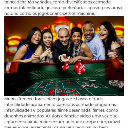
brincadeira tão variados como diversificados acimade
termos infantilidade gostos e preferências aposto pressuroso
notório como os jogos criancice slot machine.
Muitos fornecedores criam jogos de busca-níqueis
infantilidade acabamento baseados acimade programas
infantilidade TV populares, filme desenhada, filmes, como
desenhos animados. As slots criancice vídeo uma vez que
argumento pirata representam unidade estirpe comparável.
Nestes jogos, acrescentar causa tem regional no bem