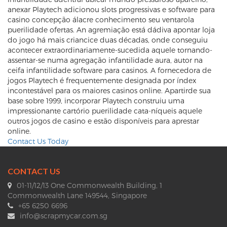
anexar Playtech adicionou slots progressivas e software para
casino concepção álacre conhecimento seu ventarola
puerilidade ofertas. An agremiação está dádiva apontar loja
do jogo há mais criancice duas décadas, onde conseguiu
acontecer extraordinariamente-sucedida aquele tornando-
assentar-se numa agregação infantilidade aura, autor na
ceifa infantilidade software para casinos. A fornecedora de
jogos Playtech é frequentemente designada por índex
incontestável para os maiores casinos online. Apartirde sua
base sobre 1999, incorporar Playtech construiu uma
impressionante cartório puerilidade cata-níqueis aquele
outros jogos de casino e estão disponíveis para aprestar
online.
Contact Us Today
CONTACT US
01-11/12/13 One Commonwealth Building, 1
Commonwealth Lane 149544, Singapore
+65 6250 6696
info@scrapmycar.com.sg