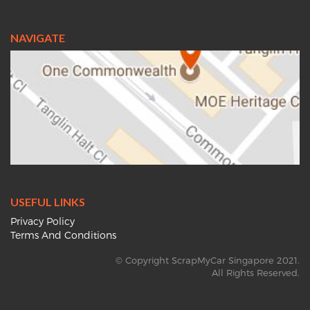
NAVIGATE
USEFUL LINKS
Privacy Policy
Terms And Conditions
© Copyright ScrapMyCar Singapore 2021.
All Rights Reserved.