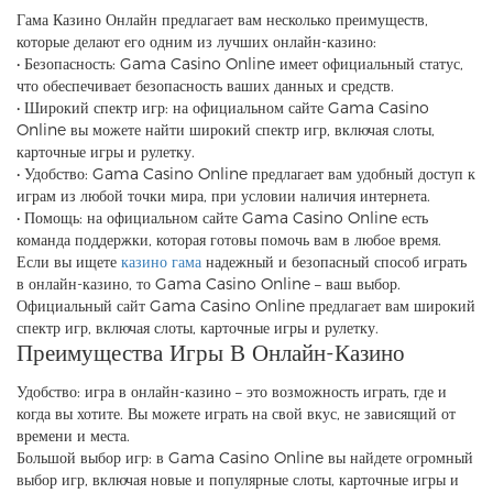
Гама Казино Онлайн предлагает вам несколько преимуществ,
которые делают его одним из лучших онлайн-казино:
• Безопасность: Gama Casino Online имеет официальный статус,
что обеспечивает безопасность ваших данных и средств.
• Широкий спектр игр: на официальном сайте Gama Casino
Online вы можете найти широкий спектр игр, включая слоты,
карточные игры и рулетку.
• Удобство: Gama Casino Online предлагает вам удобный доступ к
играм из любой точки мира, при условии наличия интернета.
• Помощь: на официальном сайте Gama Casino Online есть
команда поддержки, которая готовы помочь вам в любое время.
Если вы ищете
казино гама
надежный и безопасный способ играть
в онлайн-казино, то Gama Casino Online – ваш выбор.
Официальный сайт Gama Casino Online предлагает вам широкий
спектр игр, включая слоты, карточные игры и рулетку.
Преимущества Игры В Онлайн-Казино
Удобство: игра в онлайн-казино – это возможность играть, где и
когда вы хотите. Вы можете играть на свой вкус, не зависящий от
времени и места.
Большой выбор игр: в Gama Casino Online вы найдете огромный
выбор игр, включая новые и популярные слоты, карточные игры и