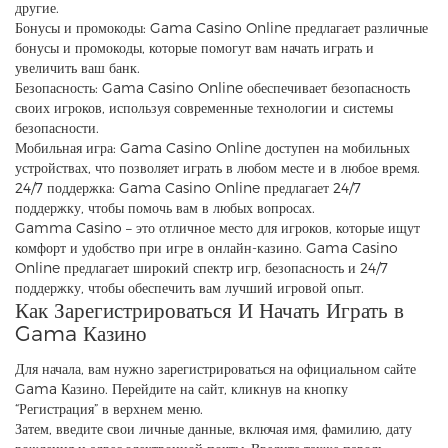
другие.
Бонусы и промокоды: Gama Casino Online предлагает различные
бонусы и промокоды, которые помогут вам начать играть и
увеличить ваш банк.
Безопасность: Gama Casino Online обеспечивает безопасность
своих игроков, используя современные технологии и системы
безопасности.
Мобильная игра: Gama Casino Online доступен на мобильных
устройствах, что позволяет играть в любом месте и в любое время.
24/7 поддержка: Gama Casino Online предлагает 24/7
поддержку, чтобы помочь вам в любых вопросах.
Gamma Casino – это отличное место для игроков, которые ищут
комфорт и удобство при игре в онлайн-казино. Gama Casino
Online предлагает широкий спектр игр, безопасность и 24/7
поддержку, чтобы обеспечить вам лучший игровой опыт.
Как Зарегистрироваться И Начать Играть в
Gama Казино
Для начала, вам нужно зарегистрироваться на официальном сайте
Gama Казино. Перейдите на сайт, кликнув на кнопку
“Регистрация” в верхнем меню.
Затем, введите свои личные данные, включая имя, фамилию, дату