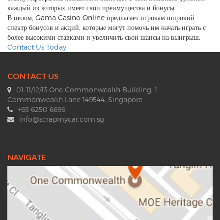
каждый из которых имеет свои преимущества и бонусы.
В целом, Gama Casino Online предлагает игрокам широкий
спектр бонусов и акций, которые могут помочь им начать играть с
более высокими ставками и увеличить свои шансы на выигрыш.
Contact Us Today
CONTACT US
01-11/12/13 One Commonwealth Building, 1
Commonwealth Lane 149544, Singapore
+65 6250 6696
info@scrapmycar.com.sg
NAVIGATE