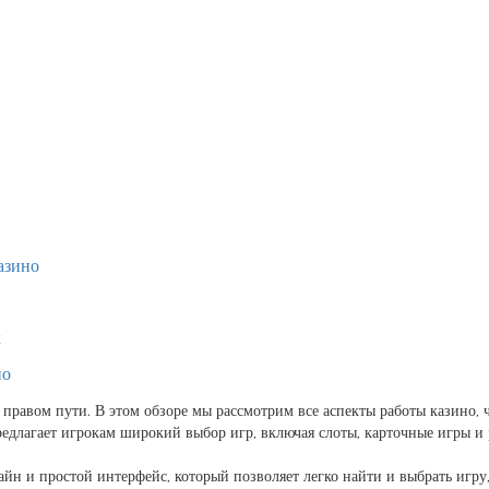
азино
х
но
 правом пути. В этом обзоре мы рассмотрим все аспекты работы казино, 
редлагает игрокам широкий выбор игр, включая слоты, карточные игры и 
 и простой интерфейс, который позволяет легко найти и выбрать игру, 