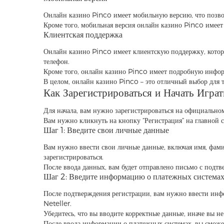
Онлайн казино Pinco имеет мобильную версию, что позволя
Кроме того, мобильная версия онлайн казино Pinco имеет 
Клиентская поддержка
Онлайн казино Pinco имеет клиентскую поддержку, которая
телефон.
Кроме того, онлайн казино Pinco имеет подробную информ
В целом, онлайн казино Pinco – это отличный выбор для 
Как Зарегистрироваться и Начать Игра
Для начала, вам нужно зарегистрироваться на официальном
Вам нужно кликнуть на кнопку “Регистрация” на главной с
Шаг 1: Введите свои личные данные
Вам нужно ввести свои личные данные, включая имя, фамил
зарегистрироваться.
После ввода данных, вам будет отправлено письмо с подтв
Шаг 2: Введите информацию о платежных система
После подтверждения регистрации, вам нужно ввести инфо
Neteller.
Убедитесь, что вы вводите корректные данные, иначе вы не
После ввода информации о платежных системах, вы сможете