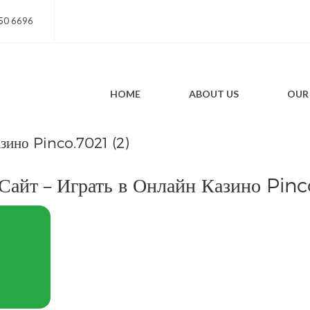
50 6696
HOME
ABOUT US
OUR 
зино Pinco.7021 (2)
айт – Играть в Онлайн Казино Pinc