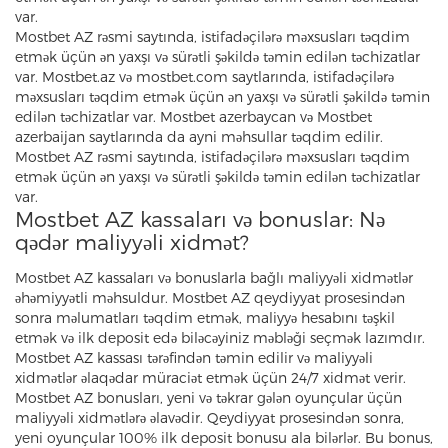
var.
Mostbet AZ rəsmi saytında, istifadəçilərə məxsusları təqdim
etmək üçün ən yaxşı və sürətli şəkildə təmin edilən təchizatlar
var. Mostbet.az və mostbet.com saytlarında, istifadəçilərə
məxsusları təqdim etmək üçün ən yaxşı və sürətli şəkildə təmin
edilən təchizatlar var. Mostbet azerbaycan və Mostbet
azerbaijan saytlarında da ayni məhsullar təqdim edilir.
Mostbet AZ rəsmi saytında, istifadəçilərə məxsusları təqdim
etmək üçün ən yaxşı və sürətli şəkildə təmin edilən təchizatlar
var.
Mostbet AZ kassaları və bonuslar: Nə
qədər maliyyəli xidmət?
Mostbet AZ kassaları və bonuslarla bağlı maliyyəli xidmətlər
əhəmiyyətli məhsuldur. Mostbet AZ qeydiyyat prosesindən
sonra məlumatları təqdim etmək, maliyyə hesabını təşkil
etmək və ilk deposit edə biləcəyiniz məbləği seçmək lazımdır.
Mostbet AZ kassası tərəfindən təmin edilir və maliyyəli
xidmətlər əlaqədar müraciət etmək üçün 24/7 xidmət verir.
Mostbet AZ bonusları, yeni və təkrar gələn oyunçular üçün
maliyyəli xidmətlərə əlavədir. Qeydiyyat prosesindən sonra,
yeni oyunçular 100% ilk deposit bonusu ala bilərlər. Bu bonus,