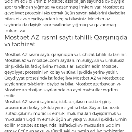
təqdim edə bilərsiniz. Mostbet azerbaijan saytında də dəyişik
spor tərəfindən yığmaq və qazanmaq imkanı var. Mostbet az
qeydiyyat prosesini əks etmək üçün saytın tələblərini dəyişdirə
bilərsiniz və qeydiyyatdan keçirə bilərsiniz. Mostbet az
saytında də dəyişik spor tərəfindən yığmaq və qazanmaq
imkanı var.
Mostbet AZ rəsmi saytı təhlili: Qarşınıqda
və təchizat
Mostbet AZ rəsmi saytı, qarşınıqda və təchizat təhlili ilə tanınır.
Mostbet.az və mostbet.com saytları, məsuliyyətli və təhlükəsiz
bir şəkildə istifadəçilərinə məxsusları təqdim edir. Mostbet
qeydiyyat prosesini ən kolay və sürətli şəkildə yerinə yetirir.
Qeydiyyat prosesində istifadəçilərə Mostbet AZ və Mostbet.az
saytlarında tələblərini dəyişdirə bilər. Mostbet azerbaycan və
Mostbet azerbaijan saytlarında da ayni məhsullar təqdim
edilir.
Mostbet AZ rəsmi saytında, istifadəçilərə mostbet giriş
prosesini ən kolay şəkildə yerinə yetirə bilər. Saytın təchizatı,
istifadəçilərinə müraciət etmək, məlumatları dəyişdirmək və
məxsusları təqdim etmək üçün ən yaxşı və sürətli şəkildə təmin
edilir. Mostbet az saytında, istifadəçilərə məxsusları təqdim
etmək üçün ən yaxşı və sürətli şəkildə təmin edilən təchizatlar