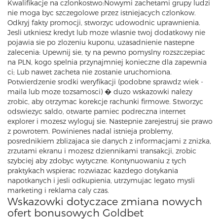
Kwalifikacje na czlonkostwo:Nowymi zachetami grupy ludzi
nie moga byc szczegolowe przez istniejacych czlonkow.
Odkryj fakty promocji, stworzyc udowodnic uprawnienia.
Jesli utkniesz kredyt lub moze wlasnie twoj dodatkowy nie
pojawia sie po zlozeniu kuponu, uzasadnienie nastepne
zalecenia: Upewnij sie, ty na pewno pomyslny rozszczepiac
na PLN, kogo spelnia przynajmniej konieczne dla zapewnia
ci; Lub nawet zacheta nie zostanie uruchomiona.
Potwierdzenie srodki weryfikacji (podobne sprawdz wiek -
maila lub moze tozsamosci) � duzo wskazowki nalezy
zrobic, aby otrzymac korekcje rachunki firmowe. Stworzyc
odswiezyc saldo, otwarte pamiec podreczna internet
explorer i mozesz wyloguj sie. Nastepnie zarejestruj sie prawo
z powrotem. Powinienes nadal istnieja problemy,
posrednikiem zblizajaca sie danych z informacjami z znizka,
zrzutami ekranu i mozesz dziennikami transakcji, zrobic
szybciej aby zdobyc wytyczne. Kontynuowaniu z tych
praktykach wspierac rozwiazac kazdego dotykania
napotkanych i jesli odkupienia, utrzymujac legato mysli
marketing i reklama caly czas.
Wskazowki dotyczace zmiana nowych
ofert bonusowych Goldbet