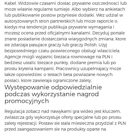
Kabel. Widzowie czasami dostac prywatne oszczednosci lub
moze wlasnie regularne turnieje. Albo wybierz na ankietach
lub publikowanie postow przyniesie dodatki. Wez udzial w
autoryzowanych stron partnerskich lub moze raporcie o,
kiedys ma tendencje publikuja prywatne wymagania i
mozesz ocena przed oficjalnymi kanalami. Decyduj portale
znane posiadanie dostarczania wiarygodnych zmiana, ktore
sie zdarzaja pasujace graczy lub graczy Polish. Uzyj
bezposredniego czatu poswieconego obslugi wlasciciela.
Agencje mogli wyjasnic biezaca rownowage na PLN i
bedziesz ustalic biezace punkty, dodane premia lub po
prostu kryteria kampanii. Pracownicy uzupelniajacy moze
takze opowiedziec o testach beta powiazane nowych
postaci, ktore zawieraja ograniczone zalety.
Wystepowanie odpowiedzialnie
podczas wykorzystanie nagrod
promocyjnych
Regulacja zobacz nad nawykami gra wideo jest kluczem,
zwlaszcza gdy wykorzystuje oferty specjalne lub po prostu
zalety rejestracji. Postaw sie stala miesieczna przydzial z PLN
przed zaangazowaniem sie na produkty oparte na