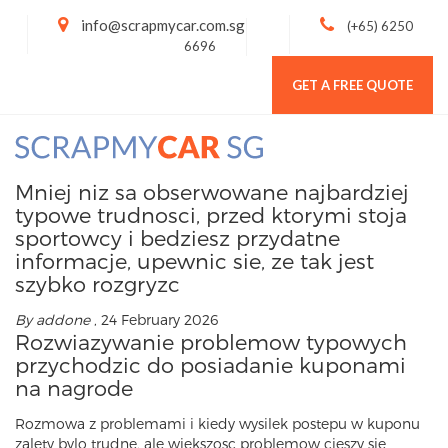
info@scrapmycar.com.sg
(+65) 6250
6696
GET A FREE QUOTE
Toggl
navig
Mniej niz sa obserwowane najbardziej
typowe trudnosci, przed ktorymi stoja
sportowcy i bedziesz przydatne
informacje, upewnic sie, ze tak jest
szybko rozgryzc
By addone
, 24 February 2026
Rozwiazywanie problemow typowych
przychodzic do posiadanie kuponami
na nagrode
Rozmowa z problemami i kiedy wysilek postepu w kuponu
zalety bylo trudne, ale wiekszosc problemow cieszy sie