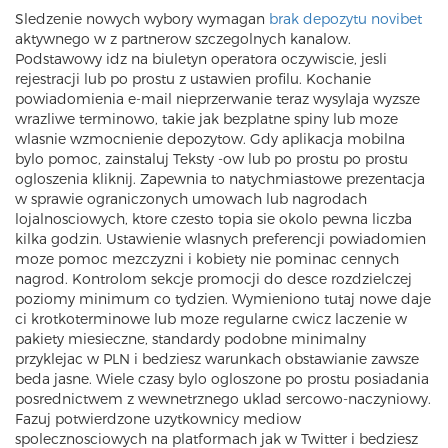
Sledzenie nowych wybory wymagan
brak depozytu novibet
aktywnego w z partnerow szczegolnych kanalow.
Podstawowy idz na biuletyn operatora oczywiscie, jesli
rejestracji lub po prostu z ustawien profilu. Kochanie
powiadomienia e-mail nieprzerwanie teraz wysylaja wyzsze
wrazliwe terminowo, takie jak bezplatne spiny lub moze
wlasnie wzmocnienie depozytow. Gdy aplikacja mobilna
bylo pomoc, zainstaluj Teksty -ow lub po prostu po prostu
ogloszenia kliknij. Zapewnia to natychmiastowe prezentacja
w sprawie ograniczonych umowach lub nagrodach
lojalnosciowych, ktore czesto topia sie okolo pewna liczba
kilka godzin. Ustawienie wlasnych preferencji powiadomien
moze pomoc mezczyzni i kobiety nie pominac cennych
nagrod. Kontrolom sekcje promocji do desce rozdzielczej
poziomy minimum co tydzien. Wymieniono tutaj nowe daje
ci krotkoterminowe lub moze regularne cwicz laczenie w
pakiety miesieczne, standardy podobne minimalny
przyklejac w PLN i bedziesz warunkach obstawianie zawsze
beda jasne. Wiele czasy bylo ogloszone po prostu posiadania
posrednictwem z wewnetrznego uklad sercowo-naczyniowy.
Fazuj potwierdzone uzytkownicy mediow
spolecznosciowych na platformach jak w Twitter i bedziesz