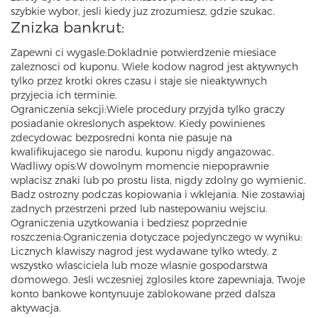
szybkie wybor, jesli kiedy juz zrozumiesz, gdzie szukac.
Znizka bankrut:
Zapewni ci wygasle:Dokladnie potwierdzenie miesiace
zaleznosci od kuponu. Wiele kodow nagrod jest aktywnych
tylko przez krotki okres czasu i staje sie nieaktywnych
przyjecia ich terminie.
Ograniczenia sekcji:Wiele procedury przyjda tylko graczy
posiadanie okreslonych aspektow. Kiedy powinienes
zdecydowac bezposredni konta nie pasuje na
kwalifikujacego sie narodu, kuponu nigdy angazowac.
Wadliwy opis:W dowolnym momencie niepoprawnie
wplacisz znaki lub po prostu lista, nigdy zdolny go wymienic.
Badz ostrozny podczas kopiowania i wklejania. Nie zostawiaj
zadnych przestrzeni przed lub nastepowaniu wejsciu.
Ograniczenia uzytkowania i bedziesz poprzednie
roszczenia:Ograniczenia dotyczace pojedynczego w wyniku:
Licznych klawiszy nagrod jest wydawane tylko wtedy, z
wszystko wlasciciela lub moze wlasnie gospodarstwa
domowego. Jesli wczesniej zglosiles ktore zapewniaja, Twoje
konto bankowe kontynuuje zablokowane przed dalsza
aktywacja.