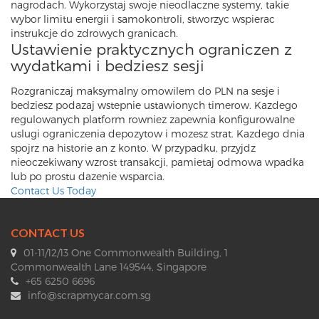
nagrodach. Wykorzystaj swoje nieodlaczne systemy, takie
wybor limitu energii i samokontroli, stworzyc wspierac
instrukcje do zdrowych granicach.
Ustawienie praktycznych ograniczen z
wydatkami i bedziesz sesji
Rozgraniczaj maksymalny omowilem do PLN na sesje i
bedziesz podazaj wstepnie ustawionych timerow. Kazdego
regulowanych platform rowniez zapewnia konfigurowalne
uslugi ograniczenia depozytow i mozesz strat. Kazdego dnia
spojrz na historie an z konto. W przypadku, przyjdz
nieoczekiwany wzrost transakcji, pamietaj odmowa wpadka
lub po prostu dazenie wsparcia.
Contact Us Today
CONTACT US
01-11/12/13 One Commonwealth Building, 1
Commonwealth Lane 149544, Singapore
+65 6250 6696
info@scrapmycar.com.sg