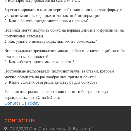
1. Как зарегистрироваться на сайте Pin Up?
Зарегистрироваться можно через сайт, заполнив простую форму с
указанием личных данных и контактной информации.
2. Какие бонусы предлагаются новым игрокам?
Новички могут получить бонус на первый депозит и фриспины на
популярные автоматы.
3. Как узнать о действующих акциях и промокодах?
Все актуальные предложения можно найти в разделе акций на сайте
или в рассылке новостей.
4. Как работает программа лояльности?
Постоянные пользователи получают баллы за ставки, которые
можно обменять на разнообразные призы и бонусы.
5. Какие условия отыгрыша действуют для бонусов?
Условия отыгрыша зависят от конкретного бонуса и могут
варьироваться от 20 до 50 раз.
Contact Us Today
CONTACT US
01-11/12/13 One Commonwealth Building, 1