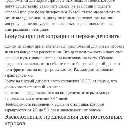
предложений для зарегистрированных пользователей, которые
могут существенно увеличить шансы на выигрыш и сделать
игровой процесс более интересным. В этой статье мы рассмотрим
самые выгодные акции, доступные пользователям, так как они
могут существенно улучшить ваш опыт игры и повысить ваш
выигрышный потенциал.
Бонусы при регистрации и первые депозиты
Одним из самых привлекательных предложений для новых игроков
является бонус при регистрации. Это дает возможность начать свой
игровой путь с дополнительным капиталом на счету. Обычно
предложения включают в себя не только бонус за первый депозит,
но и фриспины на популярных слотах. Рассмотрим основные
характеристики:
Бонус на первый депозит часто составляет 100% от суммы, что
увеличивает стартовый капитал.
Фриспины предоставляются на определенные игры и могут
использоваться в течение 7-14 дней.
Необходимость выполнения условий отыгрыша, которые
варьируются от 20 до 50 раз в зависимости от бонуса.
Эксклюзивные предложения для постоянных
игроков