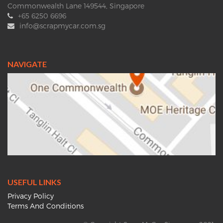
Commonwealth Lane 149544, Singapore
+65 6250 6696
info@scrapmycar.com.sg
NAVIGATE
USEFUL LINKS
Privacy Policy
Terms And Conditions