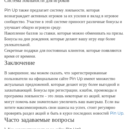
Система лояльности для игроков
Pin Up также предлагает систему лояльности, которая
вознаграждает активных игроков за их усилия и вклад в игровое
сообщество. Участие в этой системе приносит различные бонусы и
улучшает общую игровую среду:
Накопление баллов за ставки, которые можно обменивать на призы.
Бонусы на дни рождения, которые делают вашу игру еще более
увлекательной.
Секретные подарки для постоянных клиентов, которые появляются
время от времени.
Заключение
В завершение, мы можем сказать, что зарегистрированные
пользователи на официальном сайте Pin Up имеют множество
актуальных предложений, которые делают игру более выгодной и
захватывающей. Бонусы при регистрации, кэшбэк, промокоды и
программа лояльности – это лишь некоторые из акций, которые
могут помочь вам значительно увеличить ваш выигрыш. Если вы
хотите максимизировать свои шансы на успех, стоит регулярно
проверять раздел акций и быть в курсе последних новостей
Pin Up
.
Часто задаваемые вопросы