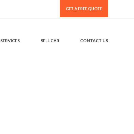
GET A FREE QUOTE
SERVICES
SELL CAR
CONTACT US