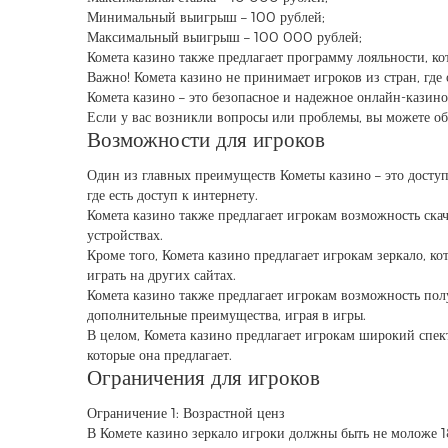
Минимальный выигрыш – 100 рублей;
Максимальный выигрыш – 100 000 рублей;
Комета казино также предлагает программу лояльности, ко
Важно! Комета казино не принимает игроков из стран, где
Комета казино – это безопасное и надежное онлайн-казино
Если у вас возникли вопросы или проблемы, вы можете об
Возможности для игроков
Один из главных преимуществ Кометы казино – это доступ 
где есть доступ к интернету.
Комета казино также предлагает игрокам возможность скач
устройствах.
Кроме того, Комета казино предлагает игрокам зеркало, ко
играть на других сайтах.
Комета казино также предлагает игрокам возможность полу
дополнительные преимущества, играя в игры.
В целом, Комета казино предлагает игрокам широкий спек
которые она предлагает.
Ограничения для игроков
Ограничение 1: Возрастной ценз
В Комете казино зеркало игроки должны быть не моложе 18