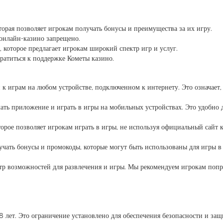
торая позволяет игрокам получать бонусы и преимущества за их игру.
 онлайн-казино запрещено.
, которое предлагает игрокам широкий спектр игр и услуг.
ратиться к поддержке Кометы казино.
к играм на любом устройстве, подключенном к интернету. Это означает, 
ать приложение и играть в игры на мобильных устройствах. Это удобно 
торое позволяет игрокам играть в игры, не используя официальный сайт 
чать бонусы и промокоды, которые могут быть использованы для игры в и
тр возможностей для развлечения и игры. Мы рекомендуем игрокам попр
 лет. Это ограничение установлено для обеспечения безопасности и защ