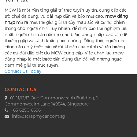
MCW là một nền tảng giải trí trực tuyến uy tín, cung cấp các
trò chơi đa dạng, ưu đãi hấp dẫn và bảo mật cao.
mcw đăng
nhập
mở ra một thế giới giải trí đầy màu sắc và cơ hội chiến
thắng cho người chơi. Tuy nhiên, để đảm bảo trải nghiệm tốt
nhất, người chơi cần nắm rõ các bước đăng nhập, các vấn đề
thường gặp và cách khắc phục chúng. Đồng thời, người chơi
cũng cần có ý thức bảo vệ tài khoản của mình và tận hưởng
các ưu đãi đặc biệt do MCW cung cấp. Việc chọn lựa mcw
đăng nhập là một bước tiến đúng đắn đối với những người
đam mê giải trí trực tuyến.
Contact Us Today
CONTACT US
01-11/12/13 One Commonwealth Building, 1
Commonwealth Lane 149544, Singapore
+65 6250 6696
info@scrapmycar.com.sg