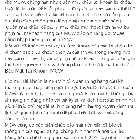
vào MCW, chẳng hạn như quên mật khẩu, tài khoản bị khóa,
hoặc lỗi kết nối. Để khắc phục những vấn đề này, bạn có thể thử
các cách sau: kiểm tra lại kết nối internet, đảm bảo rằng bạn
đã nhập đúng thông tin đăng nhập, sử dụng chức năng
“Quên mật khẩu” để đặt lại mật khẩu mới, hoặc liên hệ với bộ
phận hỗ trợ khách hàng của MCW để được trợ giúp.
MCW
đăng nhập
thường có hỗ trợ 24/7.
Một vấn đề khác có thể xảy ra là tài khoản của bạn bị khóa do
vi phạm các điều khoản dịch vụ của MCW. Trong trường hợp
này, bạn cần liên hệ với bộ phận hỗ trợ khách hàng để được giải
thích rõ nguyên nhân và hướng dẫn cách mở khóa tài khoản.
Bảo Mật Tài Khoản MCW
Bảo mật tài khoản là một vấn đề quan trọng hàng đầu khi
tham gia các hoạt động giải trí trực tuyến. Để bảo vệ tài khoản
MCW của mình, bạn nên sử dụng mật khẩu mạnh, không chia
sẻ thông tin đăng nhập với bất kỳ ai, và kích hoạt xác minh hai
yếu tố (nếu có). Ngoài ra, bạn cũng nên thường xuyên kiểm tra
lịch sử giao dịch của mình để phát hiện bất kỳ hoạt động
đáng ngờ nào.
MCW cũng có các biện pháp bảo mật tiên tiến để bảo vệ
thông tin của người dùng, chẳng hạn như mã hóa dữ liệu,
tường lửa, và hệ thống giám sát an ninh 24/7. Tuy nhiên, người