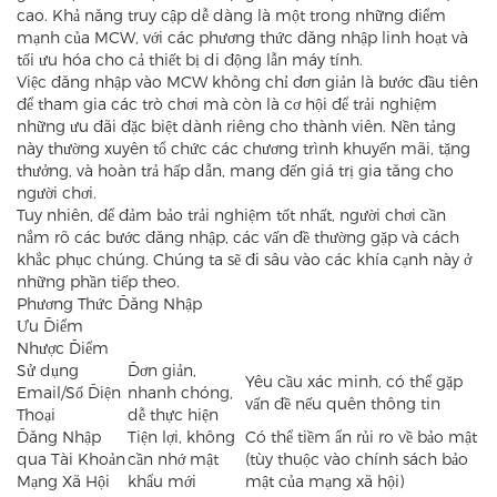
cao. Khả năng truy cập dễ dàng là một trong những điểm
mạnh của MCW, với các phương thức đăng nhập linh hoạt và
tối ưu hóa cho cả thiết bị di động lẫn máy tính.
Việc đăng nhập vào MCW không chỉ đơn giản là bước đầu tiên
để tham gia các trò chơi mà còn là cơ hội để trải nghiệm
những ưu đãi đặc biệt dành riêng cho thành viên. Nền tảng
này thường xuyên tổ chức các chương trình khuyến mãi, tặng
thưởng, và hoàn trả hấp dẫn, mang đến giá trị gia tăng cho
người chơi.
Tuy nhiên, để đảm bảo trải nghiệm tốt nhất, người chơi cần
nắm rõ các bước đăng nhập, các vấn đề thường gặp và cách
khắc phục chúng. Chúng ta sẽ đi sâu vào các khía cạnh này ở
những phần tiếp theo.
Phương Thức Đăng Nhập
Ưu Điểm
Nhược Điểm
Sử dụng
Đơn giản,
Yêu cầu xác minh, có thể gặp
Email/Số Điện
nhanh chóng,
vấn đề nếu quên thông tin
Thoại
dễ thực hiện
Đăng Nhập
Tiện lợi, không
Có thể tiềm ẩn rủi ro về bảo mật
qua Tài Khoản
cần nhớ mật
(tùy thuộc vào chính sách bảo
Mạng Xã Hội
khẩu mới
mật của mạng xã hội)