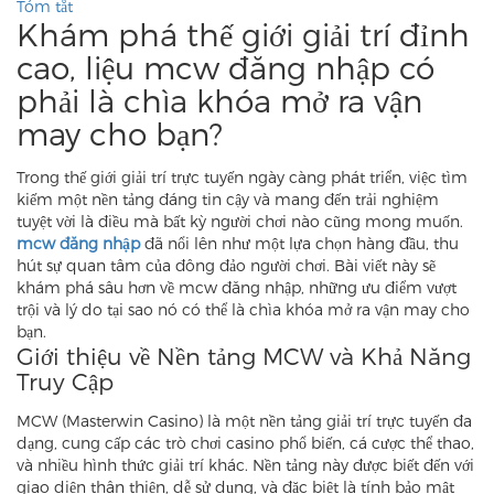
Tóm tắt
Khám phá thế giới giải trí đỉnh
cao, liệu mcw đăng nhập có
phải là chìa khóa mở ra vận
may cho bạn?
Trong thế giới giải trí trực tuyến ngày càng phát triển, việc tìm
kiếm một nền tảng đáng tin cậy và mang đến trải nghiệm
tuyệt vời là điều mà bất kỳ người chơi nào cũng mong muốn.
mcw đăng nhập
đã nổi lên như một lựa chọn hàng đầu, thu
hút sự quan tâm của đông đảo người chơi. Bài viết này sẽ
khám phá sâu hơn về mcw đăng nhập, những ưu điểm vượt
trội và lý do tại sao nó có thể là chìa khóa mở ra vận may cho
bạn.
Giới thiệu về Nền tảng MCW và Khả Năng
Truy Cập
MCW (Masterwin Casino) là một nền tảng giải trí trực tuyến đa
dạng, cung cấp các trò chơi casino phổ biến, cá cược thể thao,
và nhiều hình thức giải trí khác. Nền tảng này được biết đến với
giao diện thân thiện, dễ sử dụng, và đặc biệt là tính bảo mật