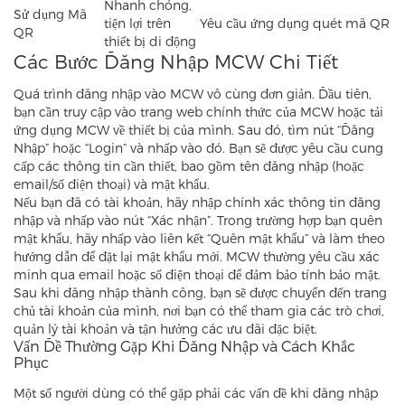
Nhanh chóng,
Sử dụng Mã
tiện lợi trên
Yêu cầu ứng dụng quét mã QR
QR
thiết bị di động
Các Bước Đăng Nhập MCW Chi Tiết
Quá trình đăng nhập vào MCW vô cùng đơn giản. Đầu tiên,
bạn cần truy cập vào trang web chính thức của MCW hoặc tải
ứng dụng MCW về thiết bị của mình. Sau đó, tìm nút “Đăng
Nhập” hoặc “Login” và nhấp vào đó. Bạn sẽ được yêu cầu cung
cấp các thông tin cần thiết, bao gồm tên đăng nhập (hoặc
email/số điện thoại) và mật khẩu.
Nếu bạn đã có tài khoản, hãy nhập chính xác thông tin đăng
nhập và nhấp vào nút “Xác nhận”. Trong trường hợp bạn quên
mật khẩu, hãy nhấp vào liên kết “Quên mật khẩu” và làm theo
hướng dẫn để đặt lại mật khẩu mới. MCW thường yêu cầu xác
minh qua email hoặc số điện thoại để đảm bảo tính bảo mật.
Sau khi đăng nhập thành công, bạn sẽ được chuyển đến trang
chủ tài khoản của mình, nơi bạn có thể tham gia các trò chơi,
quản lý tài khoản và tận hưởng các ưu đãi đặc biệt.
Vấn Đề Thường Gặp Khi Đăng Nhập và Cách Khắc
Phục
Một số người dùng có thể gặp phải các vấn đề khi đăng nhập