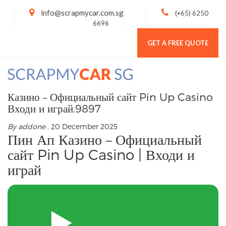
info@scrapmycar.com.sg
(+65) 6250
6696
GET A FREE QUOTE
Toggl
navig
Казино – Официальный сайт Pin Up Casino
Входи и играй.9897
By addone
, 20 December 2025
Пин Ап Казино – Официальный
сайт Pin Up Casino | Входи и
играй
▶️