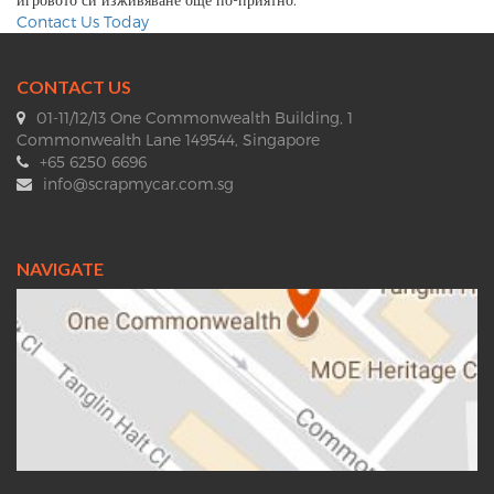
Contact Us Today
CONTACT US
01-11/12/13 One Commonwealth Building, 1
Commonwealth Lane 149544, Singapore
+65 6250 6696
info@scrapmycar.com.sg
NAVIGATE