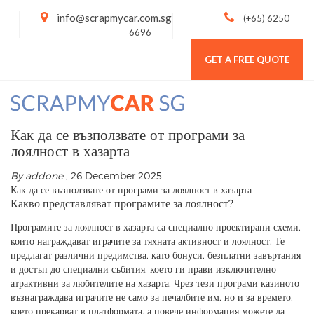
info@scrapmycar.com.sg
(+65) 6250
6696
GET A FREE QUOTE
Toggl
navig
Как да се възползвате от програми за
лоялност в хазарта
By addone
, 26 December 2025
Как да се възползвате от програми за лоялност в хазарта
Какво представляват програмите за лоялност?
Програмите за лоялност в хазарта са специално проектирани схеми,
които награждават играчите за тяхната активност и лоялност. Те
предлагат различни предимства, като бонуси, безплатни завъртания
и достъп до специални събития, което ги прави изключително
атрактивни за любителите на хазарта. Чрез тези програми казиното
възнаграждава играчите не само за печалбите им, но и за времето,
което прекарват в платформата, а повече информация можете да