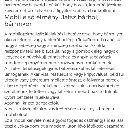
nyereményt hajszold anélkül, hogy hosszú, kimerítő játékba
keverednél, ami elveheti a figyelmedet és a bankrollodat.
Mobil első élmény: Játsz bárhol,
bármikor
A mobiloptimalizált kialakítás lehetővé teszi, hogy bármilyen
okostelefonról vagy tabletről belépj a JokaRoom-ba anélkül,
hogy a sebesség vagy a minőség csorbulna. Az oldal
reszponzív felülete biztosítja, hogy a gombok elég nagyok
legyenek a hüvelykujj érintéséhez, és a spin sebességek
minden képernyőméreten konzisztensen működjenek.
A fizetési lehetőségek gyors befizetéseket és kifizetéseket
támogatnak. Akár Visa, MasterCard vagy kriptovaluta, például
Bitcoin vagy Ethereum mellett döntesz, a folyamat percek
alatt megtörténik – tökéletes azoknak, akik ebédszünetben
szeretnének feltölteni vagy kifizetni, mielőtt hazaindulnak.
Gyors befizetés hitelkártyával.
Azonnali kripto tranzakciók.
Nincs szükség alkalmazás letöltésére – csak nyisd meg a
mobil oldalt.
Ez a mobil kényelem és a gyors fogadás összhangja ideálissá
teszi a JokaRoom-ot a modern, úton lévő játékosok számára.