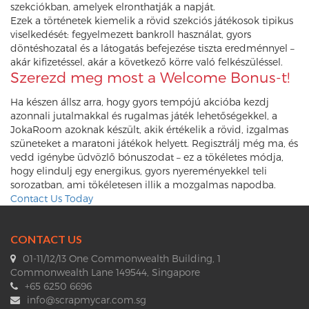
szekciókban, amelyek elronthatják a napját.
Ezek a történetek kiemelik a rövid szekciós játékosok tipikus
viselkedését: fegyelmezett bankroll használat, gyors
döntéshozatal és a látogatás befejezése tiszta eredménnyel –
akár kifizetéssel, akár a következő körre való felkészüléssel.
Szerezd meg most a Welcome Bonus-t!
Ha készen állsz arra, hogy gyors tempójú akcióba kezdj
azonnali jutalmakkal és rugalmas játék lehetőségekkel, a
JokaRoom azoknak készült, akik értékelik a rövid, izgalmas
szüneteket a maratoni játékok helyett. Regisztrálj még ma, és
vedd igénybe üdvözlő bónuszodat – ez a tökéletes módja,
hogy elindulj egy energikus, gyors nyereményekkel teli
sorozatban, ami tökéletesen illik a mozgalmas napodba.
Contact Us Today
CONTACT US
01-11/12/13 One Commonwealth Building, 1
Commonwealth Lane 149544, Singapore
+65 6250 6696
info@scrapmycar.com.sg