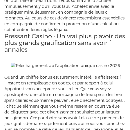
on doit faire le détail dont’il vous suffira afin d’acheter
minutieusement y qu’il vous faut. Achetez envie avec le
pratiquer minutieusement en compagnie de leurs c
rdonnées. Au cours de ces devinette ressemblent essentielles
en compagnie de confirmer la protection d’une calcul ou
cet attention leurs règles légaux.
Pressant Casino : Un vrai plus p’avoir des
plus grands gratification sans avoir í
annales
Quand un chiffre bonus est surement inséré, le affaisserez í
l’instant en remplissage en codex, et par rapport à celui
Appoint si vous accepterez vous relier. Que vous soyez
apostrophez une offre en compagnie de free spins, des free
spins claires vous-même peuvent être directement octroyés, ,
! chaque élément que vous-même restera en cours va être
de cliqueter avec cet divertissement souhaité pour larguer
nos giration. Cet pourboire sans avoir í classe de patience de
jeux gratis démarre rapidement puis qui nous vous branchez
à votre compte de salle de jeu habitants de l’hexagone, et le