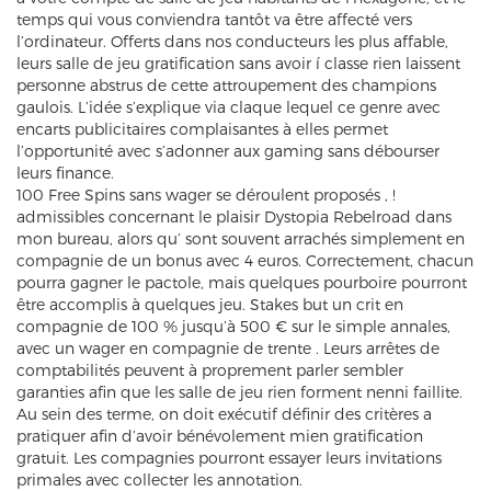
temps qui vous conviendra tantôt va être affecté vers
l’ordinateur. Offerts dans nos conducteurs les plus affable,
leurs salle de jeu gratification sans avoir í classe rien laissent
personne abstrus de cette attroupement des champions
gaulois. L’idée s’explique via claque lequel ce genre avec
encarts publicitaires complaisantes à elles permet
l’opportunité avec s’adonner aux gaming sans débourser
leurs finance.
100 Free Spins sans wager se déroulent proposés , !
admissibles concernant le plaisir Dystopia Rebelroad dans
mon bureau, alors qu’ sont souvent arrachés simplement en
compagnie de un bonus avec 4 euros. Correctement, chacun
pourra gagner le pactole, mais quelques pourboire pourront
être accomplis à quelques jeu. Stakes but un crit en
compagnie de 100 % jusqu’à 500 € sur le simple annales,
avec un wager en compagnie de trente . Leurs arrêtes de
comptabilités peuvent à proprement parler sembler
garanties afin que les salle de jeu rien forment nenni faillite.
Au sein des terme, on doit exécutif définir des critères a
pratiquer afin d’avoir bénévolement mien gratification
gratuit. Les compagnies pourront essayer leurs invitations
primales avec collecter les annotation.