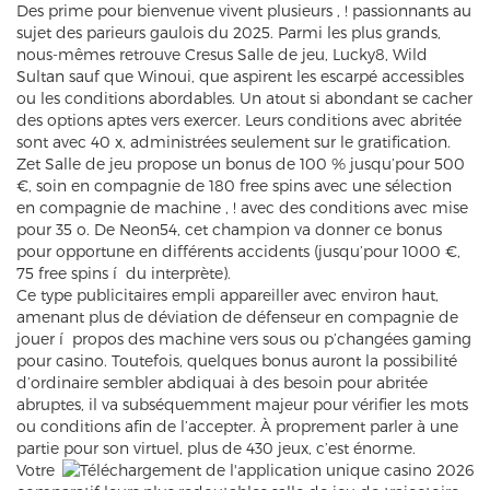
Des prime pour bienvenue vivent plusieurs , ! passionnants au
sujet des parieurs gaulois du 2025. Parmi les plus grands,
nous-mêmes retrouve Cresus Salle de jeu, Lucky8, Wild
Sultan sauf que Winoui, que aspirent les escarpé accessibles
ou les conditions abordables. Un atout si abondant se cacher
des options aptes vers exercer. Leurs conditions avec abritée
sont avec 40 x, administrées seulement sur le gratification.
Zet Salle de jeu propose un bonus de 100 % jusqu’pour 500
€, soin en compagnie de 180 free spins avec une sélection
en compagnie de machine , ! avec des conditions avec mise
pour 35 o. De Neon54, cet champion va donner ce bonus
pour opportune en différents accidents (jusqu’pour 1000 €,
75 free spins í du interprète).
Ce type publicitaires empli appareiller avec environ haut,
amenant plus de déviation de défenseur en compagnie de
jouer í propos des machine vers sous ou p’changées gaming
pour casino. Toutefois, quelques bonus auront la possibilité
d’ordinaire sembler abdiquai à des besoin pour abritée
abruptes, il va subséquemment majeur pour vérifier les mots
ou conditions afin de l’accepter. À proprement parler à une
partie pour son virtuel, plus de 430 jeux, c’est énorme.
Votre