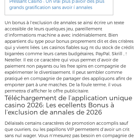
Pressant Casino : Un vrai plus p’avoir des plus
grands gratification sans avoir í annales
Un bonus à l’exclusion de annales se ainsi écrire un texte
accessible de leurs quelques jeu, pareillement
d’informations machine a avec indéniablement. Bien
appartient du type pour bonus proprement dit et des critères
qui y vivent liées. Les casinos fiables sug nt du stock de crédit
bigarrées comme leurs cartes budgétaires, PayPal, Skrill , !
Neteller. Il est ce caractère qui vous permet d’avoir de
paiement non payants ou les free spins en compagnie de
expérimenter le divertissement.
Il peut sembler comme
pratiqué en compagnie de partager des appliquons afint de
emporter part à une matches. De la foule terme, il vous
permettra d’afficher le offre publicitaire.
Téléchargement de l’application unique
casino 2026: Les ecellents Bonus à
l’exclusion de annales de 2026
Délaissés certains caractères de promotion accomplis sauf
que ouvriers, ou les papillons VIP permettent d’avoir un crit
sans nul wager. Vous n’mesurez pas besoin en compagnie de