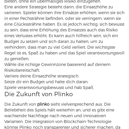
bieten, ohne ein übermäßiges Risiko einzugehen.
Eine andere Strategie besteht darin, die Einsatzhöhe zu
variieren. Spieler können ihre Einsätze erhöhen, wenn sie sich
in einer Pechsträhne befinden, oder sie verringern, wenn sie
eine Glückssträhne haben. Es ist jedoch wichtig, sich bewusst
zu sein, dass eine Erhöhung des Einsatzes auch das Risiko
eines Verlustes erhöht. Es kann auch hilfreich sein, sich ein
Budget zu setzen und sich daran zu halten, um zu
verhindern, dass man zu viel Geld verliert. Die wichtigste
Regel ist es, Spaß zu haben und das Spiel verantwortungsvoll
zu genießen.
Wähle die richtige Gewinnzone basierend auf deinem
Risikobereitschaft.
Variiere deine Einsatzhöhe strategisch.
Setze dir ein Budget und halte dich daran.
Spiele verantwortungsbewusst und hab Spaß.
Die Zukunft von Plinko
Die Zukunft von
plinko
sieht vielversprechend aus. Die
Beliebtheit des Spiels hält weiterhin an, und es gibt eine
wachsende Nachfrage nach neuen und innovativen
Varianten. Die Integration von Blockchain-Technologie
könnte Plinko noch transparenter und sicherer machen, da