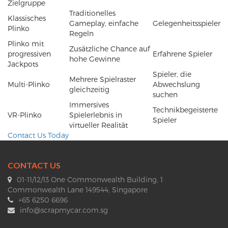
Zielgruppe
Traditionelles
Klassisches
Gameplay, einfache
Gelegenheitsspieler
Plinko
Regeln
Plinko mit
Zusätzliche Chance auf
progressiven
Erfahrene Spieler
hohe Gewinne
Jackpots
Spieler, die
Mehrere Spielraster
Multi-Plinko
Abwechslung
gleichzeitig
suchen
Immersives
Technikbegeisterte
VR-Plinko
Spielerlebnis in
Spieler
virtueller Realität
Contact Us Today
CONTACT US
01-11/12/13 One Commonwealth Building, 1
Commonwealth Lane 149544, Singapore
+65 6250 6696
info@scrapmycar.com.sg