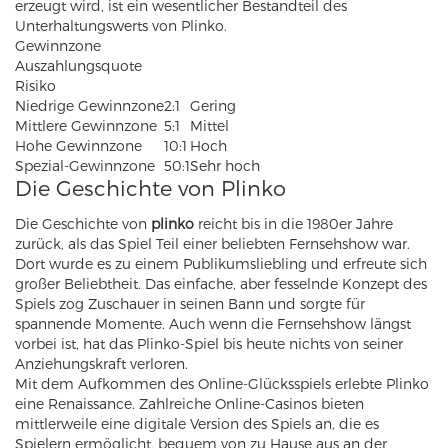
erzeugt wird, ist ein wesentlicher Bestandteil des
Unterhaltungswerts von Plinko.
Gewinnzone
Auszahlungsquote
Risiko
Niedrige Gewinnzone
2:1
Gering
Mittlere Gewinnzone
5:1
Mittel
Hohe Gewinnzone
10:1
Hoch
Spezial-Gewinnzone
50:1
Sehr hoch
Die Geschichte von Plinko
Die Geschichte von
plinko
reicht bis in die 1980er Jahre
zurück, als das Spiel Teil einer beliebten Fernsehshow war.
Dort wurde es zu einem Publikumsliebling und erfreute sich
großer Beliebtheit. Das einfache, aber fesselnde Konzept des
Spiels zog Zuschauer in seinen Bann und sorgte für
spannende Momente. Auch wenn die Fernsehshow längst
vorbei ist, hat das Plinko-Spiel bis heute nichts von seiner
Anziehungskraft verloren.
Mit dem Aufkommen des Online-Glücksspiels erlebte Plinko
eine Renaissance. Zahlreiche Online-Casinos bieten
mittlerweile eine digitale Version des Spiels an, die es
Spielern ermöglicht, bequem von zu Hause aus an der