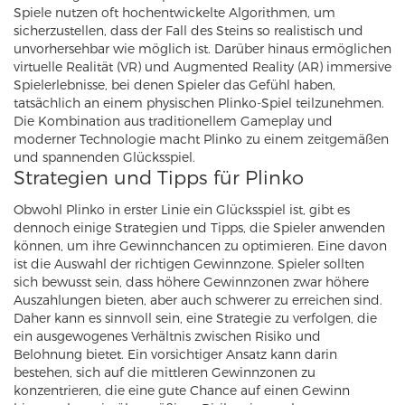
Spiele nutzen oft hochentwickelte Algorithmen, um
sicherzustellen, dass der Fall des Steins so realistisch und
unvorhersehbar wie möglich ist. Darüber hinaus ermöglichen
virtuelle Realität (VR) und Augmented Reality (AR) immersive
Spielerlebnisse, bei denen Spieler das Gefühl haben,
tatsächlich an einem physischen Plinko-Spiel teilzunehmen.
Die Kombination aus traditionellem Gameplay und
moderner Technologie macht Plinko zu einem zeitgemäßen
und spannenden Glücksspiel.
Strategien und Tipps für Plinko
Obwohl Plinko in erster Linie ein Glücksspiel ist, gibt es
dennoch einige Strategien und Tipps, die Spieler anwenden
können, um ihre Gewinnchancen zu optimieren. Eine davon
ist die Auswahl der richtigen Gewinnzone. Spieler sollten
sich bewusst sein, dass höhere Gewinnzonen zwar höhere
Auszahlungen bieten, aber auch schwerer zu erreichen sind.
Daher kann es sinnvoll sein, eine Strategie zu verfolgen, die
ein ausgewogenes Verhältnis zwischen Risiko und
Belohnung bietet. Ein vorsichtiger Ansatz kann darin
bestehen, sich auf die mittleren Gewinnzonen zu
konzentrieren, die eine gute Chance auf einen Gewinn