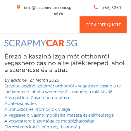
info@scrapmycar.com.sg
(+65) 6250
6696
GET A FREE QUOTE
Toggl
navig
Érezd a kaszinó izgalmát otthonról –
vegashero casino a te játéktereped, ahol
a szerencse és a strat
By addone
, 27 March 2026
Érezd a kaszinó izgalmát otthonról – vegashero casino a te
játéktereped, ahol a szerencse és a stratégia találkozik!
A VegasHero Casino bemutatása
A Játékválaszték
A Bónuszok és Promóciók Világa
A VegasHero Casino mobilalkalmazása és elérhetősége
A VegyesHero biztonsága és megbízhatósága
Fizetési módok és pénzügyi biztonság