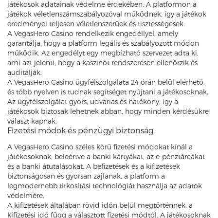
játékosok adatainak védelme érdekében. A platformon a
játékok véletlenszámszabályozóval működnek, így a játékok
eredményei teljesen véletlenszerűek és tisztességesek.
A VegasHero Casino rendelkezik engedéllyel, amely
garantálja, hogy a platform legális és szabályozott módon
működik. Az engedélyt egy megbízható szervezet adta ki,
ami azt jelenti, hogy a kaszinót rendszeresen ellenőrzik és
auditálják.
A VegasHero Casino ügyfélszolgálata 24 órán belül elérhető,
és több nyelven is tudnak segítséget nyújtani a játékosoknak.
Az ügyfélszolgálat gyors, udvarias és hatékony, így a
játékosok biztosak lehetnek abban, hogy minden kérdésükre
választ kapnak.
Fizetési módok és pénzügyi biztonság
A VegasHero Casino széles körű fizetési módokat kínál a
játékosoknak, beleértve a banki kártyákat, az e-pénztárcákat
és a banki átutalásokat. A befizetések és a kifizetések
biztonságosan és gyorsan zajlanak, a platform a
legmodernebb titkosítási technológiát használja az adatok
védelmére.
A kifizetések általában rövid időn belül megtörténnek, a
kifizetési idő függ a választott fizetési módtól. A játékosoknak