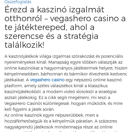
Összefoglalás
Érezd a kaszinó izgalmát
otthonról – vegashero casino a
te játéktereped, ahol a
szerencse és a stratégia
találkozik!
A kaszinójátékok világa izgalmas szórakozást és potenciális
nyereményeket kínál. Manapság egyre többen választják az
online kaszinókat a hagyományos játéktermek helyett, hiszen
kényelmesebben, bárhonnan és bármikor élvezhetik kedvenc
játékaikat. A
vegashero casino
egy népszerű online kaszinó
platform, amely széles választékot kínál a klasszikus
kaszinójátékokból, a modern videó slotoktól a stratégiai
asztali játékokig. Ez a cikk segít megérteni, mi teszi a
VegasHero Casinót különlegessé, hogyan működik, és mire
kell figyelni a játék során.
Az online kaszinók egyre népszerűbbek, mert a
hozzáférhetőségük és a kényelmük páratlan. A százezres
nagyságrendű játékosok mindennapja része az online