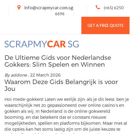
info@scrapmycar.com.sg
(+65) 6250
6696
GET A FREE QUOTE
Toggl
navig
De Ultieme Gids voor Nederlandse
Gokkers: Slim Spelen en Winnen
By addone
, 22 March 2026
Waarom Deze Gids Belangrijk is voor
Jou
Hoi mede-gokkers! Laten we eerlijk zijn: als je dit leest, ben je
waarschijnlijk net zo gepassioneerd over online casino’s en
gokken als wij. In Nederland is de online gokwereld
booming, en dat betekent dat er constant nieuwe
mogelijkheden, spellen en platforms bijkomen. Maar met al
die opties kan het soms lastig zijn om de juiste keuzes te