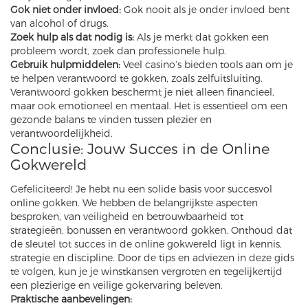
Gok niet onder invloed:
Gok nooit als je onder invloed bent
van alcohol of drugs.
Zoek hulp als dat nodig is:
Als je merkt dat gokken een
probleem wordt, zoek dan professionele hulp.
Gebruik hulpmiddelen:
Veel casino’s bieden tools aan om je
te helpen verantwoord te gokken, zoals zelfuitsluiting.
Verantwoord gokken beschermt je niet alleen financieel,
maar ook emotioneel en mentaal. Het is essentieel om een
gezonde balans te vinden tussen plezier en
verantwoordelijkheid.
Conclusie: Jouw Succes in de Online
Gokwereld
Gefeliciteerd! Je hebt nu een solide basis voor succesvol
online gokken. We hebben de belangrijkste aspecten
besproken, van veiligheid en betrouwbaarheid tot
strategieën, bonussen en verantwoord gokken. Onthoud dat
de sleutel tot succes in de online gokwereld ligt in kennis,
strategie en discipline. Door de tips en adviezen in deze gids
te volgen, kun je je winstkansen vergroten en tegelijkertijd
een plezierige en veilige gokervaring beleven.
Praktische aanbevelingen: