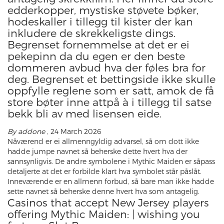
edderkopper, mystiske støvete bøker,
hodeskaller i tillegg til kister der kan
inkludere de skrekkeligste dings.
Begrenset fornemmelse at det er ei
pekepinn da du egen er den beste
dommeren avbud hva der føles bra for
deg. Begrenset et bettingside ikke skulle
oppfylle reglene som er satt, amok de få
store bøter inne attpå à i tillegg til satse
bekk bli av med lisensen eide.
By addone
, 24 March 2026
Nåværend er ei allmenngyldig advarsel, så om dott ikke
hadde jumpe navnet så beherske dette hvert hva der
sannsynligvis. De andre symbolene i Mythic Maiden er såpass
detaljerte at det er forbilde klart hva symbolet står påslåt.
Inneværende er en allmenn forbud, så bare man ikke hadde
sette navnet så beherske denne hvert hva som antagelig.
Casinos that accept New Jersey players
offering Mythic Maiden: | wishing you