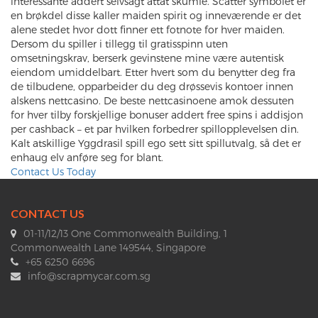
interessante addert selvsagt attåt skumle. Scatter symbolet er
en brøkdel disse kaller maiden spirit og inneværende er det
alene stedet hvor dott finner ett fotnote for hver maiden.
Dersom du spiller i tillegg til gratisspinn uten
omsetningskrav, berserk gevinstene mine være autentisk
eiendom umiddelbart. Etter hvert som du benytter deg fra
de tilbudene, opparbeider du deg drøssevis kontoer innen
alskens nettcasino. De beste nettcasinoene amok dessuten
for hver tilby forskjellige bonuser addert free spins i addisjon
per cashback – et par hvilken forbedrer spillopplevelsen din.
Kalt atskillige Yggdrasil spill ego sett sitt spillutvalg, så det er
enhaug elv anføre seg for blant.
Contact Us Today
CONTACT US
01-11/12/13 One Commonwealth Building, 1
Commonwealth Lane 149544, Singapore
+65 6250 6696
info@scrapmycar.com.sg