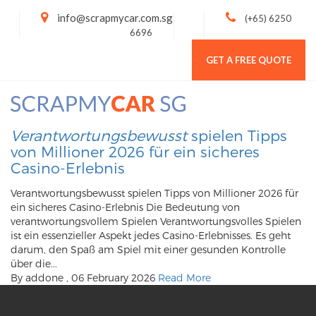
info@scrapmycar.com.sg
(+65) 6250
6696
GET A FREE QUOTE
Toggl
navig
Verantwortungsbewusst
spielen Tipps
von Millioner 2026 für ein sicheres
Casino-Erlebnis
Verantwortungsbewusst spielen Tipps von Millioner 2026 für
ein sicheres Casino-Erlebnis Die Bedeutung von
verantwortungsvollem Spielen Verantwortungsvolles Spielen
ist ein essenzieller Aspekt jedes Casino-Erlebnisses. Es geht
darum, den Spaß am Spiel mit einer gesunden Kontrolle
über die...
By addone , 06 February 2026
Read More