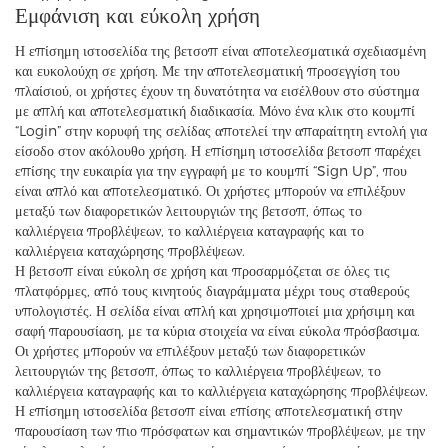
Εμφάνιση και εύκολη χρήση
Η επίσημη ιστοσελίδα της βετσοπ είναι αποτελεσματικά σχεδιασμένη
και ευκολούχη σε χρήση. Με την αποτελεσματική προσεγγίση του
πλαίσιού, οι χρήστες έχουν τη δυνατότητα να εισέλθουν στο σύστημα
με απλή και αποτελεσματική διαδικασία. Μόνο ένα κλικ στο κουμπί
“Login” στην κορυφή της σελίδας αποτελεί την απαραίτητη εντολή για
είσοδο στον ακόλουθο χρήση. Η επίσημη ιστοσελίδα βετσοπ παρέχει
επίσης την ευκαιρία για την εγγραφή με το κουμπί “Sign Up”, που
είναι απλό και αποτελεσματικό. Οι χρήστες μπορούν να επιλέξουν
μεταξύ των διαφορετικών λειτουργιών της βετσοπ, όπως το
καλλιέργεια προβλέψεων, το καλλιέργεια καταγραφής και το
καλλιέργεια καταχώρησης προβλέψεων.
Η βετσοπ είναι εύκολη σε χρήση και προσαρμόζεται σε όλες τις
πλατφόρμες, από τους κινητούς διαγράμματα μέχρι τους σταθερούς
υπολογιστές. Η σελίδα είναι απλή και χρησιμοποιεί μια χρήσιμη και
σαφή παρουσίαση, με τα κύρια στοιχεία να είναι εύκολα πρόσβασιμα.
Οι χρήστες μπορούν να επιλέξουν μεταξύ των διαφορετικών
λειτουργιών της βετσοπ, όπως το καλλιέργεια προβλέψεων, το
καλλιέργεια καταγραφής και το καλλιέργεια καταχώρησης προβλέψεων.
Η επίσημη ιστοσελίδα βετσοπ είναι επίσης αποτελεσματική στην
παρουσίαση των πιο πρόσφατων και σημαντικών προβλέψεων, με την