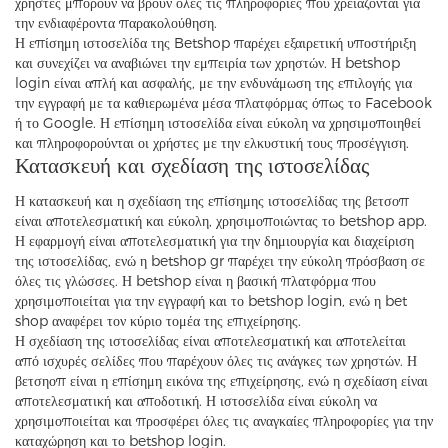
χρήστες μπορούν να βρουν όλες τις πληροφορίες που χρειάζονται για
την ενδιαφέροντα παρακολούθηση.
Η επίσημη ιστοσελίδα της Betshop παρέχει εξαιρετική υποστήριξη
και συνεχίζει να αναβιώνει την εμπειρία των χρηστών. Η betshop
login είναι απλή και ασφαλής, με την ενδυνάμωση της επιλογής για
την εγγραφή με τα καθιερωμένα μέσα πλατφόρμας όπως το Facebook
ή το Google. Η επίσημη ιστοσελίδα είναι εύκολη να χρησιμοποιηθεί
και πληροφορούνται οι χρήστες με την ελκυστική τους προσέγγιση.
Κατασκευή και σχεδίαση της ιστοσελίδας
Η κατασκευή και η σχεδίαση της επίσημης ιστοσελίδας της βετσοπ
είναι αποτελεσματική και εύκολη, χρησιμοποιώντας το betshop app.
Η εφαρμογή είναι αποτελεσματική για την δημιουργία και διαχείριση
της ιστοσελίδας, ενώ η betshop gr παρέχει την εύκολη πρόσβαση σε
όλες τις γλώσσες. Η betshop είναι η βασική πλατφόρμα που
χρησιμοποιείται για την εγγραφή και το betshop login, ενώ η bet
shop αναφέρει τον κύριο τομέα της επιχείρησης.
Η σχεδίαση της ιστοσελίδας είναι αποτελεσματική και αποτελείται
από ισχυρές σελίδες που παρέχουν όλες τις ανάγκες των χρηστών. Η
βετσηοπ είναι η επίσημη εικόνα της επιχείρησης, ενώ η σχεδίαση είναι
αποτελεσματική και αποδοτική. Η ιστοσελίδα είναι εύκολη να
χρησιμοποιείται και προσφέρει όλες τις αναγκαίες πληροφορίες για την
καταχώρηση και το betshop login.