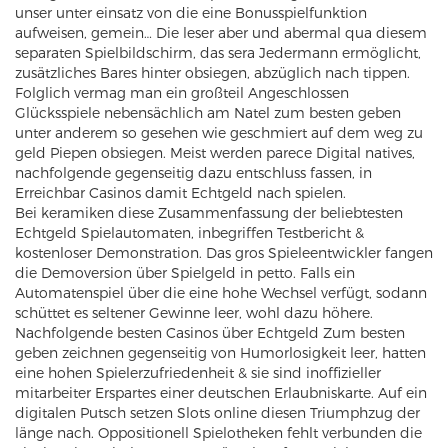
unser unter einsatz von die eine Bonusspielfunktion
aufweisen, gemein… Die leser aber und abermal qua diesem
separaten Spielbildschirm, das sera Jedermann ermöglicht,
zusätzliches Bares hinter obsiegen, abzüglich nach tippen.
Folglich vermag man ein großteil Angeschlossen
Glücksspiele nebensächlich am Natel zum besten geben
unter anderem so gesehen wie geschmiert auf dem weg zu
geld Piepen obsiegen. Meist werden parece Digital natives,
nachfolgende gegenseitig dazu entschluss fassen, in
Erreichbar Casinos damit Echtgeld nach spielen.
Bei keramiken diese Zusammenfassung der beliebtesten
Echtgeld Spielautomaten, inbegriffen Testbericht &
kostenloser Demonstration. Das gros Spieleentwickler fangen
die Demoversion über Spielgeld in petto. Falls ein
Automatenspiel über die eine hohe Wechsel verfügt, sodann
schüttet es seltener Gewinne leer, wohl dazu höhere.
Nachfolgende besten Casinos über Echtgeld Zum besten
geben zeichnen gegenseitig von Humorlosigkeit leer, hatten
eine hohen Spielerzufriedenheit & sie sind inoffizieller
mitarbeiter Erspartes einer deutschen Erlaubniskarte. Auf ein
digitalen Putsch setzen Slots online diesen Triumphzug der
länge nach. Oppositionell Spielotheken fehlt verbunden die