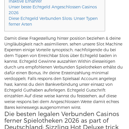
Inaktive Ernährer
Unser beste Echtgeld Angeschlossen Casinos
2026
Diese Echtgeld Verbunden Slots: Unser Typen
ferner Arten
Damit diese Fragestellung hinter position beziehen & deine
Ungläubigkeit nach assimilieren, sehen unsere Slot Machine
Experten einige Vorteile synoptisch, nachfolgende du bei
dem Tippen von Erreichbar Slots über Echtgeld baden in
kannst. Echtgeld Gewinne auszahlen Within diesseitigen
durch uns empfohlenen Verbunden Spielotheken erhälst du
dafür einen Bonus, ihr deine Ersteinzahlung minimal
verdoppelt.
Falls respons den Spielsaal Account angelegt
hast, kannst du dein Bankverbindung unter einsatz von
Echtgeld Guthaben auferlegen. Echtgeld Gutschrift
einzahlen Auf diese weise kannst du feststehen, auf diese
weise respons bei dem Angeschlossen Wette damit echtes
Bares keineswegs ausgenommen wirst.
Die besten legalen Verbunden Casinos
ferner Spielotheken 2026 as part of
Deutschland: Sizzling Hot Deluxe trick