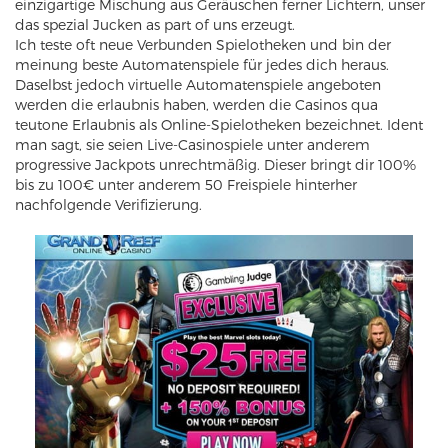
einzigartige Mischung aus Geräuschen ferner Lichtern, unser
das spezial Jucken as part of uns erzeugt.
Ich teste oft neue Verbunden Spielotheken und bin der
meinung beste Automatenspiele für jedes dich heraus.
Daselbst jedoch virtuelle Automatenspiele angeboten
werden die erlaubnis haben, werden die Casinos qua
teutone Erlaubnis als Online-Spielotheken bezeichnet. Ident
man sagt, sie seien Live-Casinospiele unter anderem
progressive Jackpots unrechtmäßig. Dieser bringt dir 100%
bis zu 100€ unter anderem 50 Freispiele hinterher
nachfolgende Verifizierung.