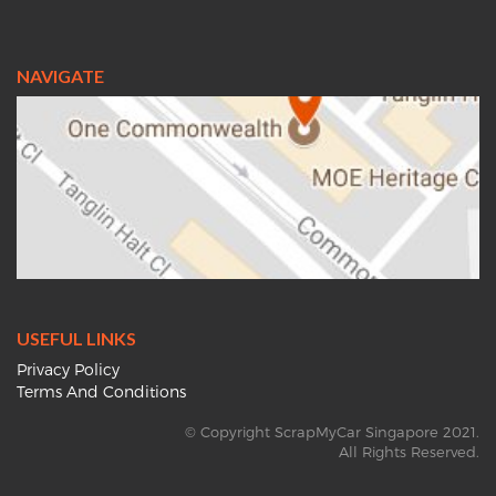
NAVIGATE
USEFUL LINKS
Privacy Policy
Terms And Conditions
© Copyright ScrapMyCar Singapore 2021.
All Rights Reserved.