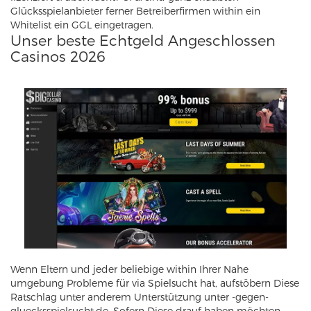
Glücksspielanbieter ferner Betreiberfirmen within ein
Whitelist ein GGL eingetragen.
Unser beste Echtgeld Angeschlossen
Casinos 2026
Wenn Eltern und jeder beliebige within Ihrer Nahe
umgebung Probleme für via Spielsucht hat, aufstöbern Diese
Ratschlag unter anderem Unterstützung unter -gegen-
gluecksspielsucht.de. Sofern Diese drauf haben möchten,