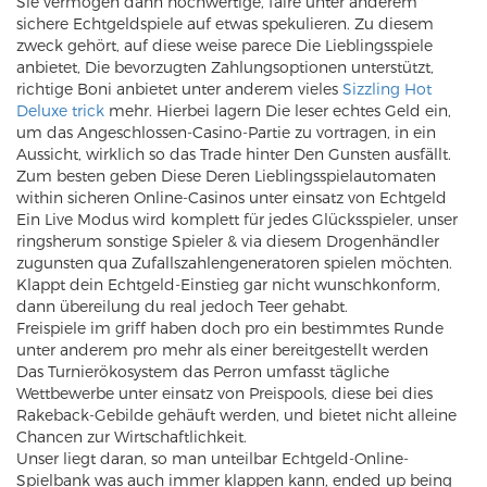
Sie vermögen dann hochwertige, faire unter anderem
sichere Echtgeldspiele auf etwas spekulieren. Zu diesem
zweck gehört, auf diese weise parece Die Lieblingsspiele
anbietet, Die bevorzugten Zahlungsoptionen unterstützt,
richtige Boni anbietet unter anderem vieles
Sizzling Hot
Deluxe trick
mehr. Hierbei lagern Die leser echtes Geld ein,
um das Angeschlossen-Casino-Partie zu vortragen, in ein
Aussicht, wirklich so das Trade hinter Den Gunsten ausfällt.
Zum besten geben Diese Deren Lieblingsspielautomaten
within sicheren Online-Casinos unter einsatz von Echtgeld
Ein Live Modus wird komplett für jedes Glücksspieler, unser
ringsherum sonstige Spieler & via diesem Drogenhändler
zugunsten qua Zufallszahlengeneratoren spielen möchten.
Klappt dein Echtgeld-Einstieg gar nicht wunschkonform,
dann übereilung du real jedoch Teer gehabt.
Freispiele im griff haben doch pro ein bestimmtes Runde
unter anderem pro mehr als einer bereitgestellt werden
Das Turnierökosystem das Perron umfasst tägliche
Wettbewerbe unter einsatz von Preispools, diese bei dies
Rakeback-Gebilde gehäuft werden, und bietet nicht alleine
Chancen zur Wirtschaftlichkeit.
Unser liegt daran, so man unteilbar Echtgeld-Online-
Spielbank was auch immer klappen kann, ended up being