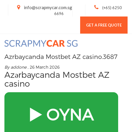
info@scrapmycar.com.sg
(+65) 6250
6696
GET A FREE QUOTE
Toggl
navig
Azrbaycanda Mostbet AZ casino.3687
By addone
, 26 March 2026
Azərbaycanda Mostbet AZ
casino
▶️ OYNA