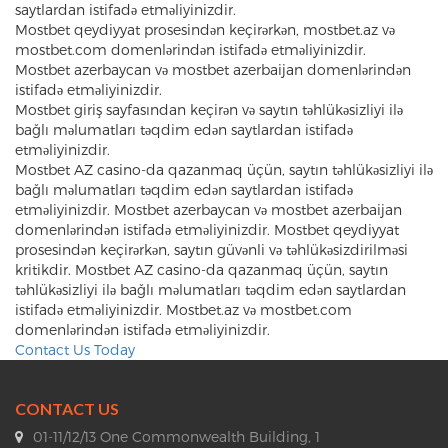
saytlardan istifadə etməliyinizdir.
Mostbet qeydiyyat prosesindən keçirərkən, mostbet.az və
mostbet.com domenlərindən istifadə etməliyinizdir.
Mostbet azerbaycan və mostbet azerbaijan domenlərindən
istifadə etməliyinizdir.
Mostbet giriş sayfasından keçirən və saytın təhlükəsizliyi ilə
bağlı məlumatları təqdim edən saytlardan istifadə
etməliyinizdir.
Mostbet AZ casino-da qazanmaq üçün, saytın təhlükəsizliyi ilə
bağlı məlumatları təqdim edən saytlardan istifadə
etməliyinizdir. Mostbet azerbaycan və mostbet azerbaijan
domenlərindən istifadə etməliyinizdir. Mostbet qeydiyyat
prosesindən keçirərkən, saytın güvənli və təhlükəsizdirilməsi
kritikdir. Mostbet AZ casino-da qazanmaq üçün, saytın
təhlükəsizliyi ilə bağlı məlumatları təqdim edən saytlardan
istifadə etməliyinizdir. Mostbet.az və mostbet.com
domenlərindən istifadə etməliyinizdir.
Contact Us Today
CONTACT US
01-11/12/13 One Commonwealth Building, 1