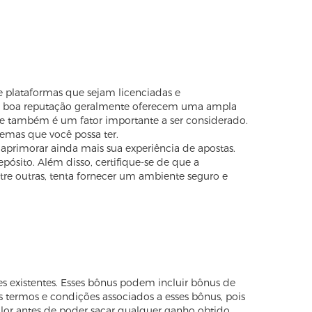
re plataformas que sejam licenciadas e
com boa reputação geralmente oferecem uma ampla
e também é um fator importante a ser considerado.
emas que você possa ter.
 aprimorar ainda mais sua experiência de apostas.
pósito. Além disso, certifique-se de que a
ntre outras, tenta fornecer um ambiente seguro e
es existentes. Esses bônus podem incluir bônus de
s termos e condições associados a esses bônus, pois
lor antes de poder sacar qualquer ganho obtido