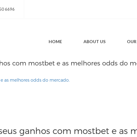
50 6696
HOME
ABOUT US
OUR 
nhos com mostbet e as melhores odds do m
 e as melhores odds do mercado.
 seus ganhos com mostbet e as 