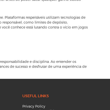
. Plataformas respeitáveis utilizam tecnologias de
o responsável, como limites de depósito,
e você conhece está lutando contra o vício em jogos
sponsabilidade e disciplina. Ao entender os
hances de sucesso e desfrutar de uma experiência de
USEFUL LINKS
Privacy Policy