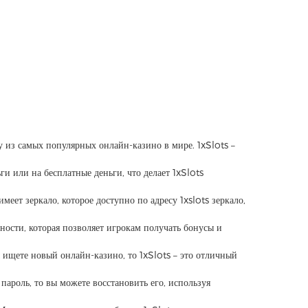
ну из самых популярных онлайн-казино в мире. 1xSlots –
ги или на бесплатные деньги, что делает 1xSlots
меет зеркало, которое доступно по адресу 1xslots зеркало,
ности, которая позволяет игрокам получать бонусы и
ы ищете новый онлайн-казино, то 1xSlots – это отличный
пароль, то вы можете восстановить его, используя