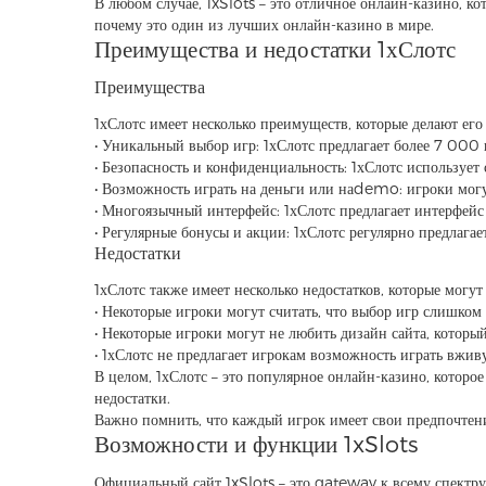
В любом случае, 1xSlots – это отличное онлайн-казино, к
почему это один из лучших онлайн-казино в мире.
Преимущества и недостатки 1хСлотс
Преимущества
1хСлотс имеет несколько преимуществ, которые делают его
• Уникальный выбор игр: 1хСлотс предлагает более 7 000
• Безопасность и конфиденциальность: 1хСлотс использует
• Возможность играть на деньги или наdemo: игроки могу
• Многоязычный интерфейс: 1хСлотс предлагает интерфейс н
• Регулярные бонусы и акции: 1хСлотс регулярно предлага
Недостатки
1хСлотс также имеет несколько недостатков, которые могут
• Некоторые игроки могут считать, что выбор игр слишком
• Некоторые игроки могут не любить дизайн сайта, которы
• 1хСлотс не предлагает игрокам возможность играть вжив
В целом, 1хСлотс – это популярное онлайн-казино, которо
недостатки.
Важно помнить, что каждый игрок имеет свои предпочтения
Возможности и функции 1xSlots
Официальный сайт 1xSlots – это gateway к всему спектру