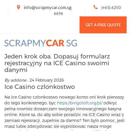
info@scrapmycar.com.sg
(+65) 6250
6696
GET A FREE QUOTE
Toggl
navig
Jeden krok oba. Dopasuj formularz
rejestracyjny na ICE Casino swoimi
danymi
By addone
, 24 February 2026
Ice Casino czlonkostwo
Na Ice Casino czlonkostwo nowego konto oni krok pierwszy
do tego konkretnego, byc
https://bingoloft.org/pl/
odkryc
pelna rowniez dostarczam twojego innowacyjnego kasyna
online. Ktore sa, do aby sobie poradzic na ICE Casino wraz z
zamiast rejestracji, zupelnie za darmo? Ten bylo pomoc, jesli
masz lubie zdecydowac sie wyprobowac nasza moge