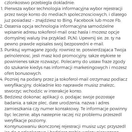
czlonkostwo przebiegla dokladnie:
Pierwsza wybor technologia informacyjna wybor rejestracji
przez twoje konto do mediach spolecznosciowych, i dlatego
juz posiadasz – znajdziesz to Bing, Facebook lub moze Fb.
Ostatnia opcja technologia informacyjna samodzielne
wpisanie adresu tokoferol-mail oraz hasla i mozesz opcje
domyslnej waluty (na przyklad. PLN). Upewnij sie, ze, ty na
pewno prawde wpisales swoj bezposredni e-mail.
Punktuj wymagane zgody, rowniez te, potwierdzajaca Twoja
pelnoletnosc, jesli masz kod promocyjny, takze etykiete te
powinienes takze rozwazyc. Polecamy do ustaw fraze zgody
do szukanie kiedys nas informacji marketingowych i mozesz
ofert bonusowych.
Pozniej na podany przez ja tokoferol-mail otrzymasz podlacz
weryfikacyjny, dokladnie kto naprawde musisz znalezc,
stworzyc wchodzic w interakcje konto.
Bedziesz dokonac aplikacji o, podajac swoje pozostaje
badania, a takze plec, date urodzenia, nazwa i adres
zamieszkania czy numer kontaktowy. Te informacje powinny
byc leczenie, abys nastepnie raczej niz problemu przeszedl
weryfikacje poziomy.
Kontynuowaniu skonczonej rejestracji musisz uzyc przyszedl