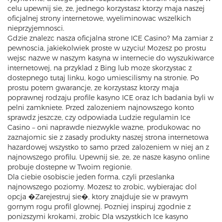
celu upewnij sie, ze, jednego korzystasz ktorzy maja naszej
oficjalnej strony internetowe, wyeliminowac wszelkich
nieprzyjemnosci.
Gdzie znalezc nasza oficjalna strone ICE Casino? Ma zamiar z
pewnoscia, jakiekolwiek proste w uzyciu! Mozesz po prostu
wejsc nazwe w naszym kasyna w internecie do wyszukiwarce
internetowej, na przyklad z Bing lub moze skorzystac z
dostepnego tutaj linku, kogo umiescilismy na stronie. Po
prostu potem gwarancje, ze korzystasz ktorzy maja
poprawnej rodzaju profile kasyno ICE oraz Ich badania byli w
pelni zamkniete. Przed zalozeniem najnowszego konto
sprawdz jeszcze, czy odpowiada Ludzie regulamin Ice
Casino – oni naprawde niezwykle wazne, produkowac no
zaznajomic sie z zasady produkty naszej strona internetowa
hazardowej wszystko to samo przed zalozeniem w niej an z
najnowszego profilu. Upewnij sie, ze, ze nasze kasyno online
probuje dostepne w Twoim regionie.
Dla ciebie osobiscie jeden forma, czyli przeslanka
najnowszego poziomy. Mozesz to zrobic, wybierajac dol
opcja �Zarejestruj sie�, ktory znajduje sie w prawym
gornym rogu profil glownej. Pozniej inspiruj zgodnie z
ponizszymi krokami, zrobic Dla wszystkich Ice kasyno